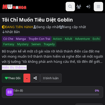
Tôi Chỉ Muốn Tiêu Diệt Goblin
ĐANG TIếN HàNH
Đang cập nhật
Đang cập nhật
Nhật Bản
Có Che
Manga
Truyện Con Trai
Action
Adult
Adventure
Ecchi
Fantasy
Mystery
Seinen
Tragedy
Bộ truyện kể về một cô gái vừa rời khỏi thánh điện của đất mẹ
với mong muốn trở thành thám hiểm và nghe đồn về một người
với lý tưởng "tôi không phải anh hùng cứu thế, tôi đến để giết
lũ goblin". cô đã vô tình được người đó giúp đỡ và quyết định
Hiển thị thêm
đi theo hỗ trợ
-
Theo Dõi
0 bình luận
Tiến độ
0%
Tiến độ đọc