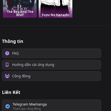
The Boy And The
Wolf
Fuyu No Hanashi
Thông tin
FAQ
Huớng dẫn cài ứng dụng
Cộng đồng
Liên Kết
Telegram Mwmanga
Tham gia cộng đồng