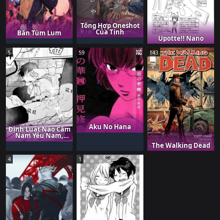
Tổng Hợp Oneshot
Của Tịnh
Bắn Tùm Lum
Upotte!! Nano
5
59
143
Aku No Hana
Định Luật Nào Cấm
Nam Yêu Nam,
Định Lý Nào Cấm
The Walking Dead
Bot Yêu Top, Em Sẽ
Mở Cái Phiên Tòa
4
1
Xét Xử, Xét Xử Cái
Tội Anh Cướp Trái
Tim Em