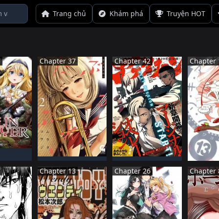
Trang chủ
Khám phá
Truyện HOT
7
Chapter 37
Chapter 42
Chapter 
BảN
N HàNH
NHậT BảN
NHậT BảN
NH
ĐANG TIếN HàNH
ĐANG TIếN HàNH
Đã HO
7
Chapter 13
Chapter 26
Chapter 