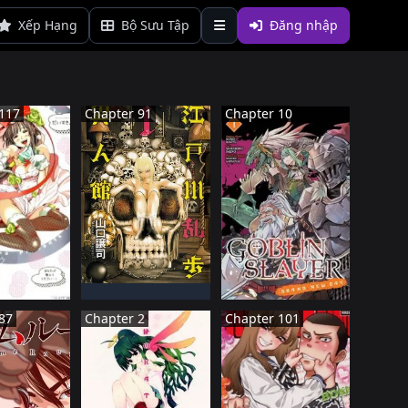
Xếp Hạng
Bộ Sưu Tập
Đăng nhập
117
Chapter 91
Chapter 10
NHậT BảN
Đã HOàN THàNH
ậT BảN
NHậT BảN
àN THàNH
ĐANG TIếN HàNH
87
Chapter 2
Chapter 101