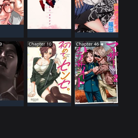
ậT BảN
NHậT BảN
TIếN HàNH
NHậT BảN
ĐANG TIếN HàNH
Đã HOàN THàNH
9
Chapter 10
Chapter 46
ậT BảN
NHậT BảN
NHậT BảN
TIếN HàNH
ĐANG TIếN HàNH
ĐANG TIếN HàNH