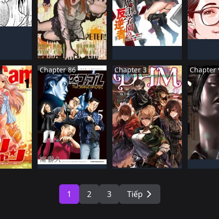
BảN
N HàNH
NH
NHậT BảN
ĐANG 
ĐANG TIếN HàNH
NHậT BảN
ĐANG TIếN HàNH
5
Chapter 86
Chapter 3
Chapter 
NH
NHậT BảN
NHậT BảN
ĐANG 
BảN
Đã HOàN THàNH
ĐANG TIếN HàNH
 THàNH
1
2
3
Tiếp