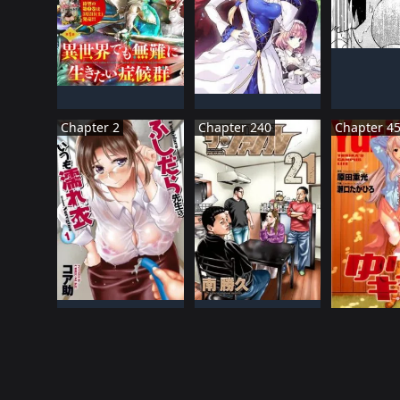
NHậT 
ĐANG TIế
NHậT BảN
HàN QUốC
ĐANG TIếN HàNH
Đã HOàN THàNH
Chapter 2
Chapter 240
Chapter 4
NHậT BảN
NHậT BảN
NHậT 
ĐANG TIếN HàNH
Đã HOàN THàNH
Đã HOàN