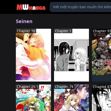
Seinen
Chapter 10
Chapter 1
Chapter 9
NHậT 
ĐANG TIế
NHậT BảN
NHậT BảN
Đã HOàN THàNH
ĐANG TIếN HàNH
Chapter 29.1
Chapter 74
Chapter 8