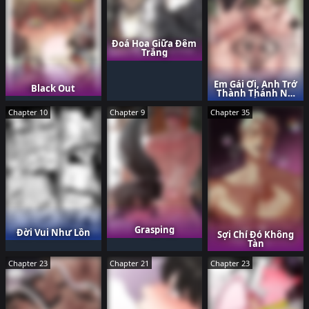
Đoá Hoa Giữa Đêm
Trắng
Em Gái Ơi, Anh Trở
Black Out
Thành Thánh Nữ
Rồi
Chapter 10
Chapter 9
Chapter 35
Grasping
Đời Vui Như Lồn
Sợi Chỉ Đỏ Không
Tàn
Chapter 23
Chapter 21
Chapter 23