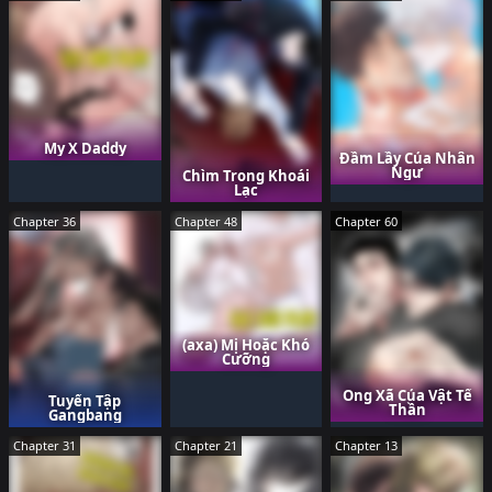
My X Daddy
Đầm Lầy Của Nhân
Ngư
Chìm Trong Khoái
Lạc
Chapter 36
Chapter 48
Chapter 60
(axa) Mị Hoặc Khó
Cưỡng
Ông Xã Của Vật Tế
Tuyển Tập
Thần
Gangbang
Chapter 31
Chapter 21
Chapter 13