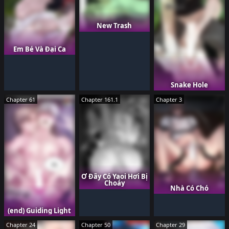
New Trash
Em Bé Và Đại Ca
Snake Hole
Chapter 61
Chapter 161.1
Chapter 3
Ở Đây Có Yaoi Hơi Bị
Choáy
Nhà Có Chó
(end) Guiding Light
Chapter 24
Chapter 50
Chapter 29