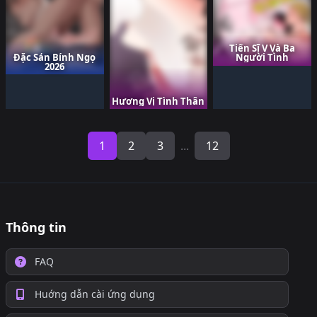
Tiến Sĩ V Và Ba
Đặc Sản Bính Ngọ
Người Tình
2026
Hương Vị Tình Thân
1
2
3
...
12
Thông tin
FAQ
Huớng dẫn cài ứng dụng