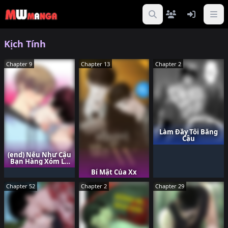
Kịch Tính
Chapter 9
Chapter 13
Chapter 2
Làm Đầy Tôi Bằng
Cậu
(end) Nếu Như Cậu
Bạn Hàng Xóm Là
Vampire?
Bí Mật Của Xx
Chapter 52
Chapter 2
Chapter 29