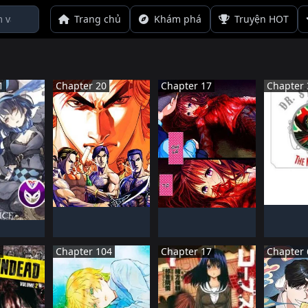
Trang chủ
Khám phá
Truyện HOT
1
Chapter 20
Chapter 17
Chapter 
NH
TRUNG QUốC
NHậT BảN
ĐANG 
ĐANG TIếN HàNH
ĐANG TIếN HàNH
BảN
N HàNH
5
Chapter 104
Chapter 17
Chapter 