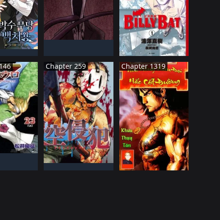
HàN QUốC
Đã HOàN THàNH
N QUốC
NHậT BảN
TIếN HàNH
ĐANG TIếN HàNH
146
Chapter 259
Chapter 1319
ậT BảN
TIếN HàNH
NHậT BảN
TRUNG QUốC
ĐANG TIếN HàNH
Đã HOàN THàNH