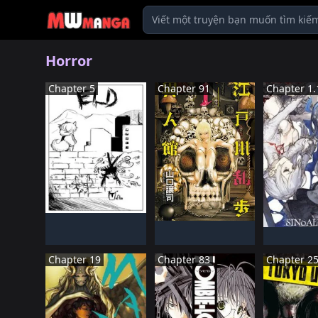
Horror
Chapter 5
Chapter 91
Chapter 1.
NHậT BảN
NHậT BảN
ĐANG TIếN HàNH
NHậT 
Đã HOàN THàNH
ĐANG TIế
Chapter 19
Chapter 83
Chapter 2