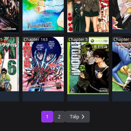
Hà
NHậT BảN
NHậT BảN
BảN
ĐANG 
ĐANG TIếN HàNH
ĐANG TIếN HàNH
N HàNH
05
Chapter 163
Chapter 5
Chapter 
BảN
NHậT BảN
NH
NHậT BảN
N HàNH
ĐANG TIếN HàNH
ĐANG 
ĐANG TIếN HàNH
1
2
Tiếp