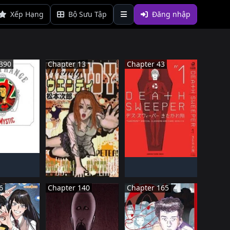
Xếp Hạng
Bộ Sưu Tập
Đăng nhập
390
Chapter 13
Chapter 43
ậT BảN
NHậT BảN
TIếN HàNH
Đã HOàN THàNH
NHậT BảN
ĐANG TIếN HàNH
6
Chapter 140
Chapter 165