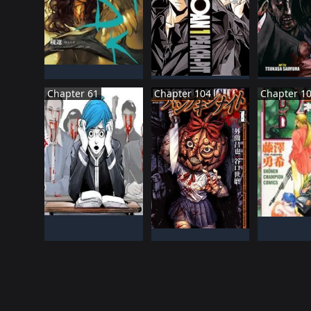
NHậT BảN
NHậT BảN
ĐANG TIếN HàNH
NHậT 
ĐANG TIếN HàNH
ĐANG TIế
Chapter 61
Chapter 104
Chapter 1
NHậT BảN
NHậT 
ĐANG TIếN HàNH
ĐANG TIế
NHậT BảN
ĐANG TIếN HàNH