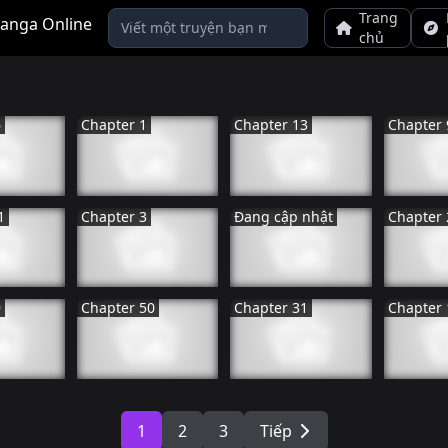
Trang
chủ
6
Chapter 1
Chapter 13
Chapter 
BảN
NHậT BảN
NHậT BảN
NH
N HàNH
ĐANG TIếN HàNH
ĐANG TIếN HàNH
ĐANG 
1
Chapter 3
Đang cập nhật
Chapter 
BảN
HàN QUốC
HàN QUốC
NH
N HàNH
ĐANG TIếN HàNH
ĐANG TIếN HàNH
ĐANG 
9
Chapter 50
Chapter 31
Chapter 
QUốC
HàN QUốC
NHậT BảN
NH
N HàNH
ĐANG TIếN HàNH
ĐANG TIếN HàNH
ĐANG 
1
2
3
Tiếp