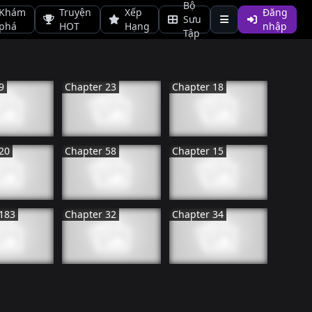
Bộ
Khám
Truyện
Xếp
Đăng
Sưu
phá
HOT
Hạng
nhập
Tập
9
Chapter 23
Chapter 18
ậT BảN
NHậT BảN
HàN QUốC
TIếN HàNH
ĐANG TIếN HàNH
ĐANG TIếN HàNH
20
Chapter 58
Chapter 15
ậT BảN
HàN QUốC
HàN QUốC
TIếN HàNH
ĐANG TIếN HàNH
ĐANG TIếN HàNH
183
Chapter 32
Chapter 34
ậT BảN
HàN QUốC
HàN QUốC
TIếN HàNH
ĐANG TIếN HàNH
ĐANG TIếN HàNH