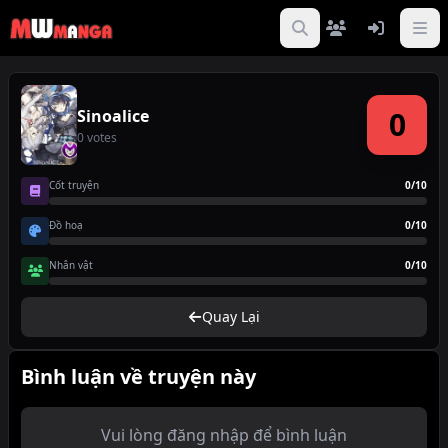
0
Sinoalice
0 votes
Cốt truyện
0/10
Đồ hoạ
0/10
Nhân vật
0/10
Quay Lại
Bình luận về truyện này
Vui lòng đăng nhập để bình luận